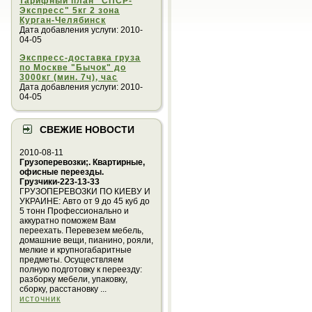
тарифный план "СПСР-
Экспресс" 5кг 2 зона
Курган-Челябинск
Дата добавления услуги: 2010-
04-05
Экспресс-доставка груза
по Москве "Бычок" до
3000кг (мин. 7ч), час
Дата добавления услуги: 2010-
04-05
СВЕЖИЕ НОВОСТИ
2010-08-11
Грузоперевозки;. Квартирные,
офисные переезды.
Грузчики-223-13-33
ГРУЗОПЕРЕВОЗКИ ПО КИЕВУ И
УКРАИНЕ: Авто от 9 до 45 куб до
5 тонн Профессионально и
аккуратно поможем Вам
переехать. Перевезем мебель,
домашние вещи, пианино, рояли,
мелкие и крупногабаритные
предметы. Осуществляем
полную подготовку к переезду:
разборку мебели, упаковку,
сборку, расстановку ...
источник