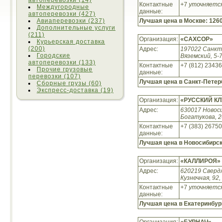
автоперевозки (14)
Контактные
+7
уточняетс
Междугородные
данные:
автоперевозки (427)
Лучшая цена в Москве:
1260
Авиаперевозки (237)
Дополнительные услуги
(211)
Организация:
«САХСОР»
Курьерская доставка
(200)
Адрес:
197022 Санкт
Городские
Вяземский, 5-
автоперевозки (133)
Контактные
+7 (812) 2343
Прочие грузовые
данные:
перевозки (107)
Лучшая цена в Санкт-Петер
Сборные грузы (60)
Экспресс-доставка (19)
Организация:
«РУССКИЙ КЛ
Адрес:
630017 Новоси
Богатукова, 2
Контактные
+7 (383) 2675
данные:
Лучшая цена в Новосибирс
Организация:
«КАЛЛИРОЯ»
Адрес:
620219 Сверд
Кузнечная, 92,
Контактные
+7
уточняетс
данные:
Лучшая цена в Екатеринбур
Организация:
«БУРНАЧ»