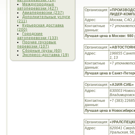
автоперевозки (14)
Междугородные
автоперевозки (427)
Организация:
«ПРОИЗВОДС
Авиаперевозки (237)
ЛИДЕР-КОМП
Дополнительные услуги
Адрес:
Москва, САО, 
(211)
Курьерская доставка
Контактные
+7
уточняетс
(200)
данные:
Городские
Лучшая цена в Москве:
980 
автоперевозки (133)
Прочие грузовые
перевозки (107)
Организация:
«АВТОСТОЯН
Сборные грузы (60)
Адрес:
196655 Санкт-
Экспресс-доставка (19)
1, 13
Контактные
+7
уточняетс
данные:
Лучшая цена в Санкт-Петер
Организация:
«АЗИЯ-СИБ»
Адрес:
630003 Новоси
Владимировска
Контактные
+7 (383) 2268
данные:
Лучшая цена в Новосибирс
Организация:
«УРАЛСПЕЦК
Адрес:
620041 Сверд
Уральская, 58,