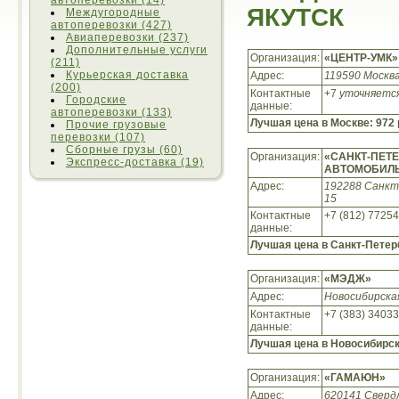
автоперевозки (14)
ЯКУТСК
Междугородные
автоперевозки (427)
Авиаперевозки (237)
Дополнительные услуги
Организация:
«ЦЕНТР-УМК»
(211)
Курьерская доставка
Адрес:
119590 Москва
(200)
Контактные
+7
уточняетс
Городские
данные:
автоперевозки (133)
Лучшая цена в Москве:
972 
Прочие грузовые
перевозки (107)
Сборные грузы (60)
Организация:
«САНКТ-ПЕТ
Экспресс-доставка (19)
АВТОМОБИЛ
Адрес:
192288 Санкт-
15
Контактные
+7 (812) 7725
данные:
Лучшая цена в Санкт-Петер
Организация:
«МЭДЖ»
Адрес:
Новосибирская
Контактные
+7 (383) 3403
данные:
Лучшая цена в Новосибирс
Организация:
«ГАМАЮН»
Адрес:
620141 Сверд